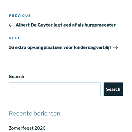
Post
Previous
PREVIOUS
navigation
Post
Albert De Geyter legt eed af als burgemeester
Next
NEXT
Post
16 extra opvangplaatsen voor kinderdagverblijf
Search
Search
Recente berichten
Zomerfeest 2026