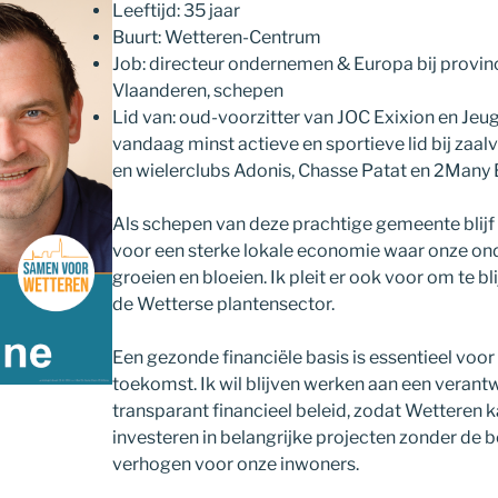
Leeftijd: 35 jaar
Buurt: Wetteren-Centrum
Job: directeur ondernemen & Europa bij provin
Vlaanderen, schepen
Lid van: oud-voorzitter van JOC Exixion en Je
vandaag minst actieve en sportieve lid bij zaa
en wielerclubs Adonis, Chasse Patat en 2Many 
Als schepen van deze prachtige gemeente blijf i
voor een sterke lokale economie waar onze o
groeien en bloeien. Ik pleit er ook voor om te bl
de Wetterse plantensector.
Een gezonde financiële basis is essentieel voor
toekomst. Ik wil blijven werken aan een veran
transparant financieel beleid, zodat Wetteren k
investeren in belangrijke projecten zonder de b
verhogen voor onze inwoners.