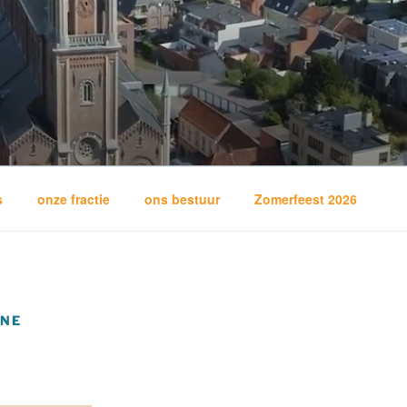
ORWETTEREN
s
onze fractie
ons bestuur
Zomerfeest 2026
NNE